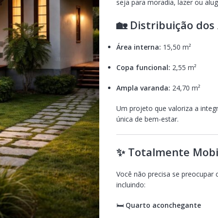
seja para moradia, lazer ou alu
🏡 Distribuição do
Área interna:
15,50 m²
Copa funcional:
2,55 m²
Ampla varanda:
24,70 m²
Um projeto que valoriza a inte
única de bem-estar.
✨ Totalmente Mobi
Você não precisa se preocupar 
incluindo:
🛏️
Quarto aconchegante