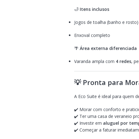
🛁
Itens inclusos
Jogos de toalha (banho e rosto)
Enxoval completo
🌴
Área externa diferenciada
Varanda ampla com
4 redes
, pe
💡 Pronta para Mor
A Eco Suite é ideal para quem d
✔️ Morar com conforto e pratic
✔️ Ter uma casa de veraneio pr
✔️ Investir em
aluguel por tem
✔️ Começar a faturar imediata