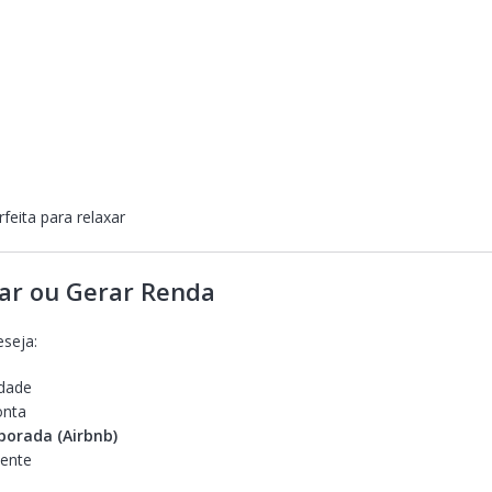
rfeita para relaxar
ar ou Gerar Renda
eseja:
idade
onta
porada (Airbnb)
mente